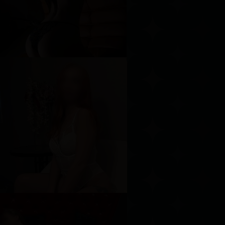
озраст
19
ост
158 см
ес
53 кг
рудь
4-й
леся
озраст
19
ост
178 см
ес
66 кг
рудь
2-й