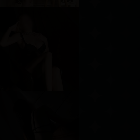
арина
озраст
25
ост
170 см
ес
50 кг
рудь
3-й
оня