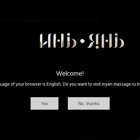
ромассажа. Звоните +7 (985) 470-66-99!
вная
Девушки
Акции и цены
Расписание
Интерьеры
показать телефон
ул. Вавилова
круглосуточно
Схема проезда
М
Welcome!
uage of your browser is English. Do you want to visit inyan-massage.ru in
Yes
No, thanks