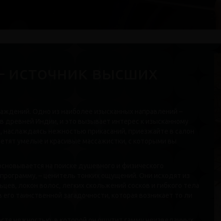
 высших наслаждений
– источник высших
лаждений. Одно из наиболее изысканных направлений –
в древней Индии, и это вызывает интерес к изысканному
, наслаждаясь нежностью прикасаний, приезжайте в салон
ретят умелые и красивые массажистки, с которыми вы
основывается на поиске душевного и физического
 программу, – ценитель тонких ощущений. Они исходят из
цев, локон волос, легких скольжений сосков и гибкого тела
 его таинственной загадочности, которая возникает то ли
стя нежностью, в которой он ощутит гамму неизведанных