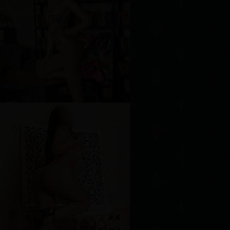
аролина
озраст
24
ост
161 см
ес
45 кг
рудь
2-й
оника
озраст
27
ост
170 см
ес
54 кг
рудь
2-й