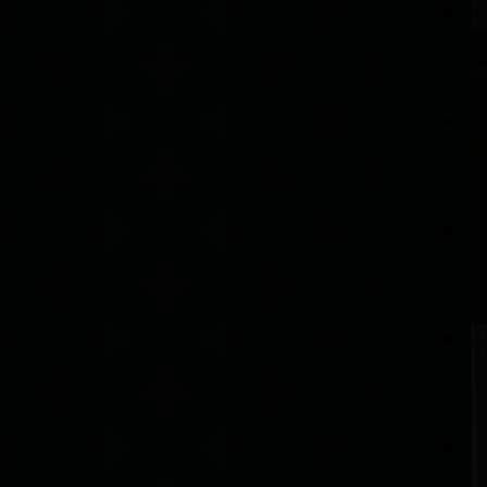
А
В
Р
В
Г
А