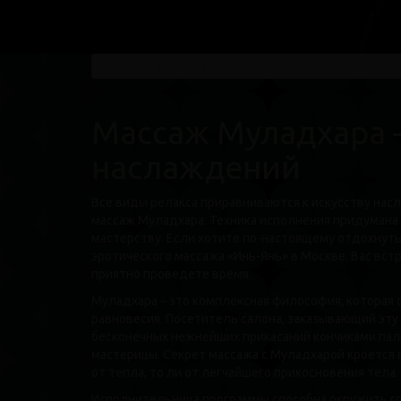
Главная
Блог
Массаж Муладхара – источник
Массаж Муладхара 
наслаждений
Все виды релакса приравниваются к искусству нас
массаж Муладхара. Техника исполнения придумана 
мастерству. Если хотите по-настоящему отдохнуть
эротического массажа «Инь-Янь» в Москве. Вас вст
приятно проведете время.
Муладхара – это комплексная философия, которая 
равновесия. Посетитель салона, заказывающий эту
бесконечных нежнейших прикасаний кончиками паль
мастерицы. Секрет массажа с Муладхарой кроется в
от тепла, то ли от легчайшего прикосновения тела.
Исполнительница программы способна окружить го