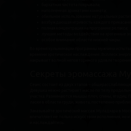
бархатная чистота покрывала;
наполненная ароматами комната;
обильное использование натуральных расти
возбуждающая игривость каждого прикасани
полная концентрация на программе релакса;
лучшие методы воздействия на эрогенные зо
особое внимание области нижней чакры.
Во время кульминации программы мужчина испыты
времени эротическое наслаждение. Всплеск энерг
накрывает волной неповторимого удовлетворения
Секреты эромассажа Му
Сеанс состоит из двух этапов – общерасслабляющег
Девушка нежно растирает масло по телу продольн
участка. Разминаются мышцы плеч, спины, ягодиц. 
ласки в области груди, живота, постепенно прибл
Заказывайте эротический массаж Муладхара в Моск
впечатляет не только искусством исполнения, но 
и наслаждайтесь.