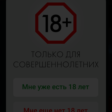
В
Р
В
Г
О
В
Р
В
Г