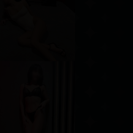
ика
озраст
27
ост
165 см
ес
56 кг
рудь
1-й
елисса
озраст
21
ост
175 см
ес
56 кг
рудь
3-й