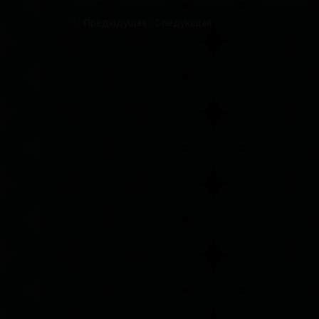
`
Предыдущая
Следующая