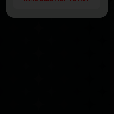
Л
В
Р
В
Г
М
В
Р
В
Г