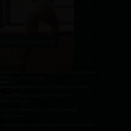
озраст
20
ост
163 см
ес
45 кг
рудь
3-й
Посмотреть всех (14)
писок статей
ромамассаж – возбуждающие запахи подарят вам
рика
ексуальное блаженство
озраст
23
ассаж рук мужчине откроет новые ощущения
ост
163 см
ес
53 кг
уш-коктейль: когда вода становится
рудь
3-й
довольствием
ассаж ног мужчине — экзотический вид
довольствия
осточный эротический массаж и его особенности