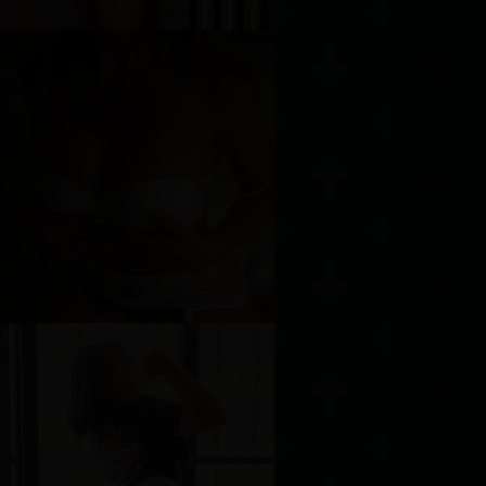
рина
озраст
27
ост
155 см
ес
47 кг
рудь
1-й
лина