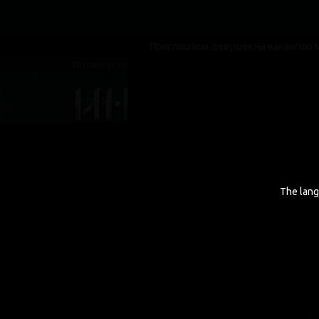
Приглашаем девушек на вакансию мастера э
Интим-услуги не предоставляются!
Гла
+7 (985) 470-66-99
+7 (985) 470-66-99
The lang