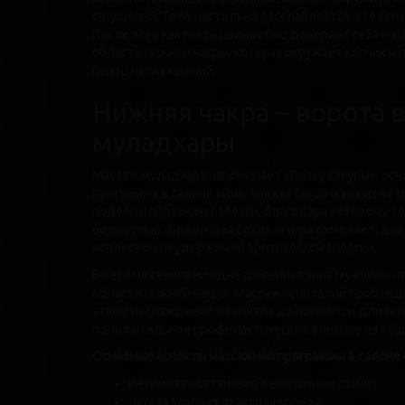
ощущений. Тело настолько расслабляется, что его
После того как гость полностью доверяет себя ма
область нижней чакры, которая окружает копчик и
центр наслаждений.
Нижняя чакра – ворота 
муладхары
Массаж муладхара напоминает «Ветку сакуры», осн
Программа в салоне «Инь-Ян» как бы соткана из в
подобны порханию бабочки, благодаря которому т
бодростью. Дразнящая сладкая игра охмеляет, до
всплеском неудержимой эротической энергии.
Во время сеанса ни одна эрогенная зона мужчины н
области нижней чакры. Массаж гениталий пробужд
этапы наслаждений от начала до полного и длите
положительное профилактическое влияние на обще
Основные аспекты массажной программы в салоне 
интимная обстановка в восточном стиле;
легкая завораживающая музыка;