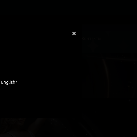
×
Гостевая
Блог
Вакансии
Контакты
осква, ул. Вавилова
 English?