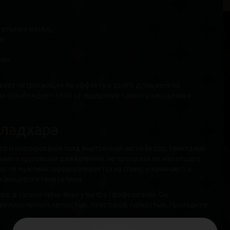
тельных масел;
я;
ны;
К
вает потрясающее по эффекту и долго длящееся по
В
ии освобождает тело от ощущения томного ожидания и
Р
.
В
Г
ладхара
о и массирования паха, внутренней части бедер, гениталий.
ыми и круговыми движениями, не пропуская ни малейшего
После мужчина переворачивается на спину, и начинаются
ижающиеся к гениталиям.
ве, в салоне «Инь-Янь» у метро Профсоюзная. Он
и великолепной легкостью, пластикой, гибкостью. Приходите
С