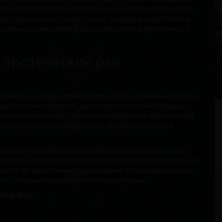
 покидают усталость, раздражение, неудовлетворенность.
стерству массажистки, наступает очередь воздействия на
 половые органы. Именно здесь находится энергетический
К
В
Р
в эротический рай
В
Г
ованную на нежных прикасаниях, подобных весеннему бризу.
оздушных прикосновений. Движения обнаженной девушки
ело гостя испытывает легкость и заряжается живительной
водит до мощного возбуждения. Оргазм вырывается
е остается без заботы, но основное внимание уделяется
ает сильные эмоции, благодаря которым тело проходит все
М
льного оргазма. Помимо наслаждения, Муладхара оказывает
В
е состояние организма и потенцию мужчин.
Р
«Инь-Янь»:
В
Г