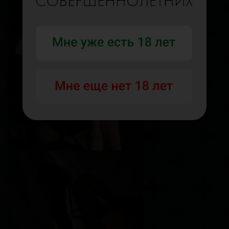
Карина
Возраст
25
Рост
170 см
Вес
50 кг
Грудь
3-й
Соня
Возраст
19
Рост
158 см