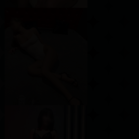
Лика
Возраст
27
Рост
165 см
Вес
56 кг
Грудь
1-й
Мелисса