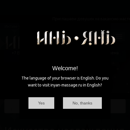
Приглашаем девушек на вакансию мастера эро
Интим-услуги не предоставляются!
×
+7 (985)
470-66-99
+7 (985) 470-66-99
ул. Вавилова
круглосуточно
Схема
проезда
Москва, ул. Вавилова
Welcome!
The language of your browser is English. Do you
want to visit inyan-massage.ru in English?
Yes
No, thanks
Главная
Блог
Искусство наслаждения и расслабления