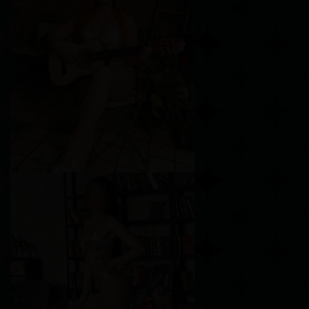
Каролина
Возраст
24
Рост
161 см
Вес
45 кг
Грудь
2-й