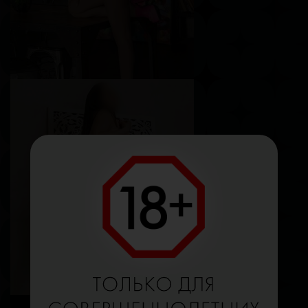
Моника
Возраст
27
Рост
170 см
Вес
54 кг
Грудь
2-й