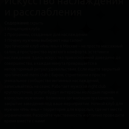
Искусство наслаждения
и расслабления
Содержание
скрыть
1
Концепция клуба
2
Программы, созданные для наслаждения
3
Почему мужчины выбирают наш салон?
Эротический клуб «Инь-янь» в Москве – не просто массажный
салон, а пространство мужского комфорта, эстетики и
наслаждения. Здесь искусство прикосновений доведено до
совершенства, а каждая минута превращается в
неповторимый ритуал удовольствия. Если ищете закрытый
эротический mens club с баром, стриптизом и просто
уникальное сообщество интимных наслаждений,
записывайтесь на сеанс. Работает мужской night club
круглосуточно, услуги будут интересны молодым парням и
взрослым мужчинам. Возможна организация праздников,
закрытие заведения под ваше мероприятие. Ночной клуб для
мужчин «Инь-янь» – территория для взрослых, где нет места
ограничениям. Раскройте чувственность и отлично проведите
время вместе с нами!