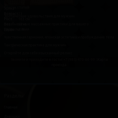
Список статей
Эрика
Возраст
23
Эротические удовольствия для мужчин
Рост
163 см
Незабываемые массажные практики для вашего
Вес
53 кг
удовольствия
Грудь
3-й
Чувственная гармония, японская эстетика и пробуждение тела
Тантрическая практика для мужчин
Откройте для себя изысканный релакс
Звоните и приходите в гости!
+7 (985) 470-66-99
Карта
проезда
Разделы
Главная
Девушки