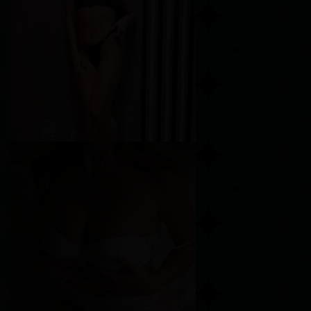
Возраст
21
Рост
175 см
Вес
56 кг
Грудь
3-й
Арина
Возраст
27
Рост
155 см
Вес
47 кг
Грудь
1-й