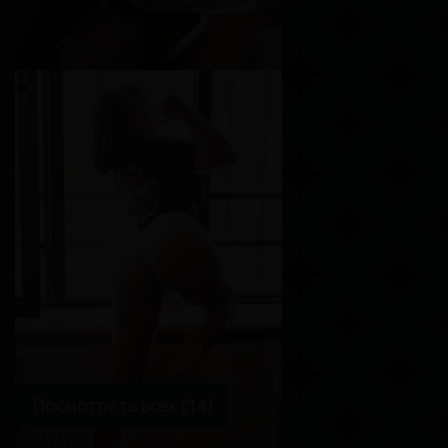
Алина
Возраст
20
Рост
163 см
Вес
45 кг
Грудь
3-й
Посмотреть всех (14)