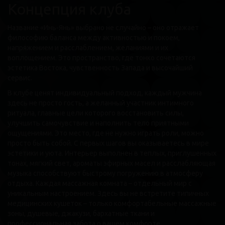
Концепция клуба
Название «Инь-Янь» выбрано не случайно – оно отражает
философию баланса между активностью и покоем,
напряжением и расслаблением, желаниями и их
воплощением. Это пространство, где тонко сочетаются
эстетика Востока, чувственность Запада и высочайший
сервис.
В клубе ценят индивидуальный подход, каждый мужчина
здесь не просто гость, а желанный участник интимного
ритуала, главные цели которого восстановить силы,
улучшить самочувствие и наполнить тело приятными
ощущениями. Это место, где не нужно играть роли, можно
просто быть собой. С первых шагов вы оказываетесь в мире
эстетики и уюта. Интерьер выполнен в теплых, приглушенных
тонах, мягкий свет, ароматы эфирных масел и расслабляющая
музыка способствуют быстрому погружению в атмосферу
отдыха. Каждая массажная комната – отдельный мир с
уникальным настроением. Здесь вы не встретите типичных
медицинских кушеток – только комфортабельные массажные
зоны, душевые, джакузи, бархатные ткани и
профессиональная забота о вашем комфорте.