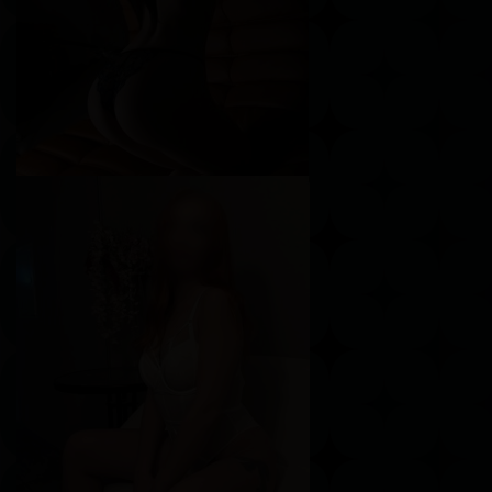
Вес
53 кг
Грудь
4-й
Олеся
Возраст
19
Рост
178 см
Вес
66 кг
Грудь
2-й