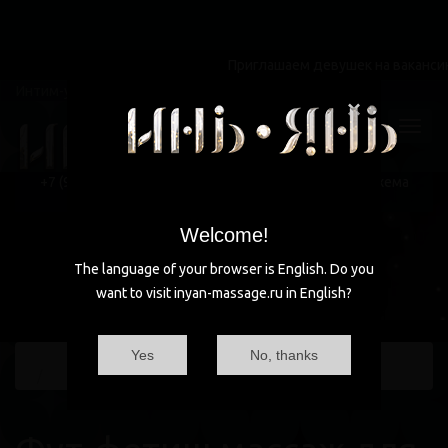
Приглашаем девушек на вакансию маст
Интим-услуги не предоставляются!
×
+7 (985)
470-66-99
+7 (985) 470-66-99
ул. Вавилова
круглосуточно
Схема
проезда
Москва, ул. Вавилова
Welcome!
The language of your browser is English. Do you
want to visit inyan-massage.ru in English?
Yes
No, thanks
Главная
Блог
Фут-фетиш массаж для всех желающих