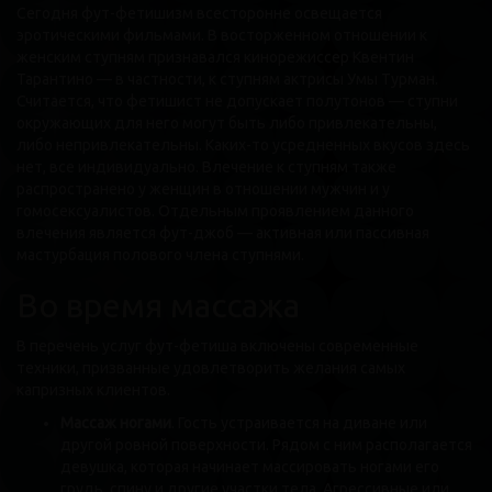
Сегодня фут-фетишизм всесторонне освещается
эротическими фильмами. В восторженном отношении к
женским ступням признавался кинорежиссер Квентин
Тарантино — в частности, к ступням актрисы Умы Турман.
Считается, что фетишист не допускает полутонов — ступни
окружающих для него могут быть либо привлекательны,
либо непривлекательны. Каких-то усредненных вкусов здесь
нет, все индивидуально. Влечение к ступням также
распространено у женщин в отношении мужчин и у
гомосексуалистов. Отдельным проявлением данного
влечения является фут-джоб — активная или пассивная
мастурбация полового члена ступнями.
Во время массажа
В перечень услуг фут-фетиша включены современные
техники, призванные удовлетворить желания самых
капризных клиентов.
Массаж ногами
. Гость устраивается на диване или
другой ровной поверхности. Рядом с ним располагается
девушка, которая начинает массировать ногами его
грудь, спину и другие участки тела. Агрессивные или