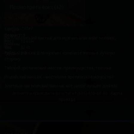
Посмотреть всех (12)
Список статей
Сандра
Возраст
19
Расслабляющий массаж для мужчин: описание техники,
Рост
164 см
приемы
Вес
52 кг
Тайский массаж для мужчин: измените жизнь в лучшую
Грудь
2-й
сторону
Тайский эротический массаж: преимущества, техника
Индийский массаж – восточное эротическое искусство
Элитный эротический массаж: все самое лучшее для вас
Звоните и приходите в гости!
+7 (985) 470-66-99
Карта
проезда