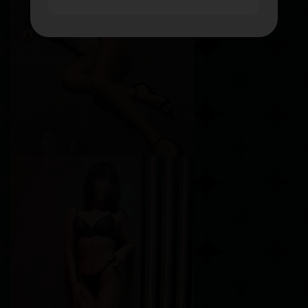
Лика
Возраст
27
Рост
165 см
Вес
56 кг
Грудь
1-й
Мелисса
Возраст
21
Рост
175 см
Вес
56 кг
Грудь
3-й