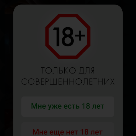
Олеся
Возраст
19
Рост
178 см
Вес
66 кг
Грудь
2-й