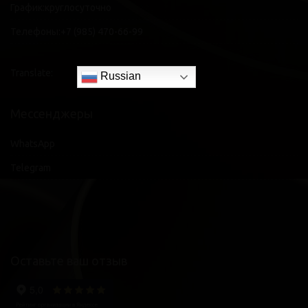
График:
круглосуточно
Телефоны:
+7 (985) 470-66-99
Translate:
Russian
Мессенджеры
WhatsApp
Telegram
Оставьте ваш отзыв