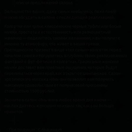
список предложений салона.
Большинство ваших, даже самых необычных, пожеланий
можно обсудить в салоне с последующей реализацией.
Колготки или чулки, классические черные туфли или босые
ножки, простота и естественность или разноцветный
маникюр — поделитесь своими желаниями, и вы получите
именно ту атмосферу, что живет в ваших грезах.
Преподнесите презент в виде «тех самых» колготок перед
началом сеанса и погрузитесь в глубины своих реализованных
фантазий о фут-фетише в колготках. Грациозные женские
ножки доставят вам приятные ощущения, которые будут
переливаться через край, как открытое шампанское. Салон
эротического массажа «Инь-ян» позволит вам получить
максимум удовольствия от получасовой программы
стоимостью 1500 рублей.
Звоните в салон «Инь-ян» в любое время дня и ночи —
наслаждайтесь женскими ножками так, как вам больше
нравится.
`
Предыдущая
Следующая