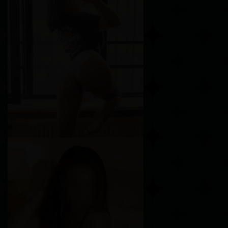
Алина
Возраст
20
Рост
163 см
Вес
45 кг
Грудь
3-й
Эрика
Возраст
23
Рост
163 см
Вес
53 кг
Грудь
3-й