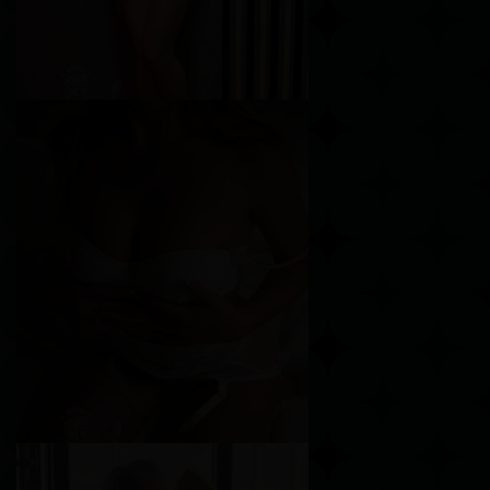
Арина
Возраст
27
Рост
155 см
Вес
47 кг
Грудь
1-й