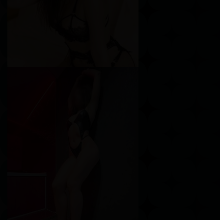
Вероника
Возраст
25
Рост
157 см
Вес
52 кг
Грудь
2-й