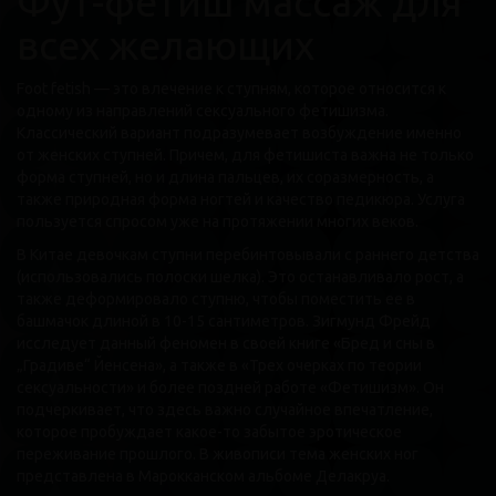
Фут-фетиш массаж для
всех желающих
Foot fetish — это влечение к ступням, которое относится к
одному из направлений сексуального фетишизма.
Классический вариант подразумевает возбуждение именно
от женских ступней. Причем, для фетишиста важна не только
форма ступней, но и длина пальцев, их соразмерность, а
также природная форма ногтей и качество педикюра. Услуга
пользуется спросом уже на протяжении многих веков.
В Китае девочкам ступни перебинтовывали с раннего детства
(использовались полоски шелка). Это останавливало рост, а
также деформировало ступню, чтобы поместить ее в
башмачок длиной в 10-15 сантиметров. Зигмунд Фрейд
исследует данный феномен в своей книге «Бред и сны в
„Градиве“ Йенсена», а также в «Трех очерках по теории
сексуальности» и более поздней работе «Фетишизм». Он
подчеркивает, что здесь важно случайное впечатление,
которое пробуждает какое-то забытое эротическое
переживание прошлого. В живописи тема женских ног
представлена в Марокканском альбоме Делакруа.