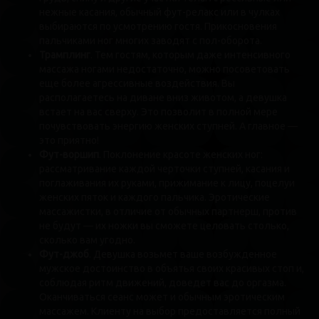
нежные касания, обычный фут-релакс или в чулках
выбираются по усмотрению гостя. Прикосновения
пальчиками ног многих заводят с пол-оборота.
Трамплинг
. Тем гостям, которым даже интенсивного
массажа ногами недостаточно, можно посоветовать
еще более агрессивные воздействия. Вы
располагаетесь на диване вниз животом, а девушка
встает на вас сверху. Это позволит в полной мере
почувствовать энергию женских ступней. А главное —
это приятно!
Фут-воршип
. Поклонение красоте женских ног:
рассматривание каждой черточки ступней, касания и
поглаживания их руками, прижимание к лицу, поцелуи
женских пяток и каждого пальчика. Эротические
массажистки, в отличие от обычных партнерш, против
не будут — их ножки вы сможете целовать столько,
сколько вам угодно.
Фут-джоб
. Девушка возьмет ваше возбужденное
мужское достоинство в объятья своих красивых стоп и,
соблюдая ритм движений, доведет вас до оргазма.
Оканчиваться сеанс может и обычным эротическим
массажем. Клиенту на выбор предоставляется полный