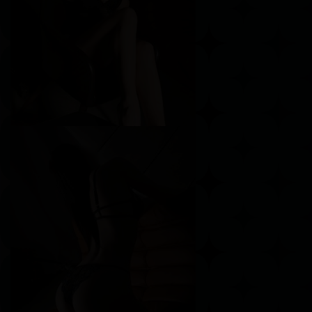
Рост
161 см
Вес
45 кг
Грудь
2-й
Соня
Возраст
19
Рост
158 см
Вес
53 кг
Грудь
4-й